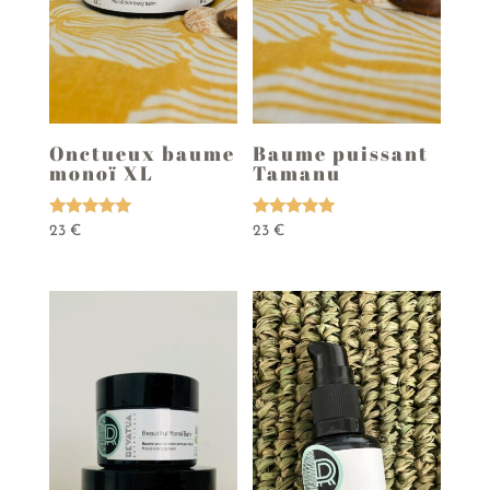
Onctueux baume
Baume puissant
monoï XL
Tamanu
Note
Note
23
€
23
€
5.00
5.00
sur 5
sur 5