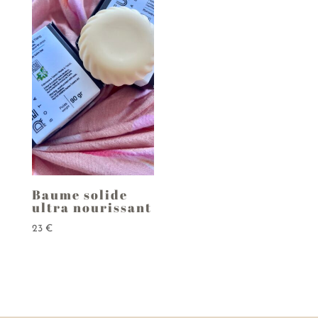
Baume solide
ultra nourissant
23
€