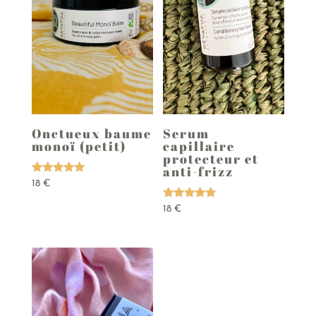
Onctueux baume
Serum
monoï (petit)
capillaire
protecteur et
anti-frizz
Note
18
€
5.00
sur 5
Note
18
€
5.00
sur 5