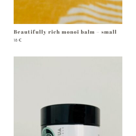
Beautifully rich monoï balm – small
18
€