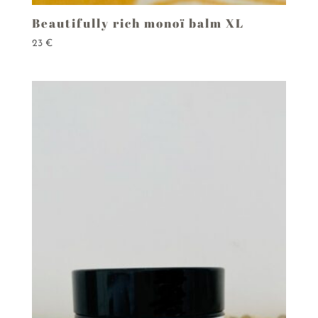
Beautifully rich monoï balm XL
23
€