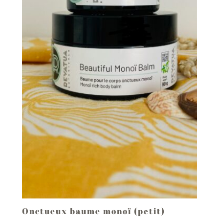
Onctueux baume monoï (petit)