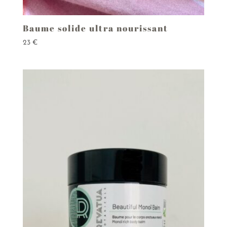
Baume solide ultra nourissant
23
€