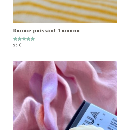
Baume puissant Tamanu
Note
23
€
5.00
sur 5