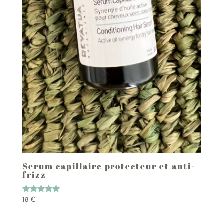
Serum capillaire protecteur et anti-
frizz
Note
18
€
5.00
sur 5